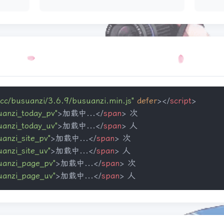
.cc/busuanzi/3.6.9/busuanzi.min.js"
defer
>
</
script
>
uanzi_today_pv"
>
加载中...
</
span
>
 次

uanzi_today_uv"
>
加载中...
</
span
>
 人

uanzi_site_pv"
>
加载中...
</
span
>
 次

uanzi_site_uv"
>
加载中...
</
span
>
 人

uanzi_page_pv"
>
加载中...
</
span
>
 次

uanzi_page_uv"
>
加载中...
</
span
>
 人