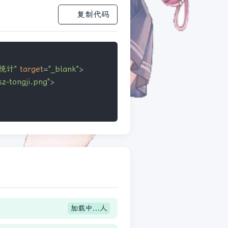
复制代码
统计"
target
=
"_blank"
>
z-tongji.png"
>
加载中...
人