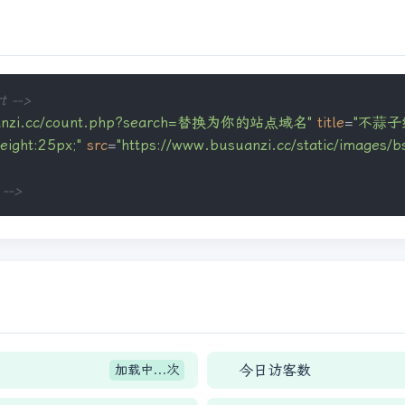
 -->
suanzi.cc/count.php?search=替换为你的站点域名"
title
=
"不蒜子
eight:25px;"
src
=
"https://www.busuanzi.cc/static/images/bs
-->
今日访客数
加载中...
次