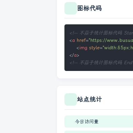
图标代码
<!-- 不蒜子统计图标代码 Start
<
a
href
=
"https://www.bu
<
img
style
=
"width:85px;h
</
a
>
<!-- 不蒜子统计图标代码 End 
站点统计
今日访问量