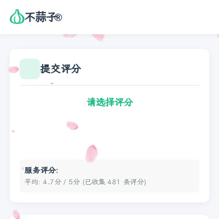
不蒜子
®
首页
提交评分
文档
统计
请选择评分
评分
捐赠
服务评分:
排行榜
平均: 4.7分 / 5分 (已收集 481 条评分)